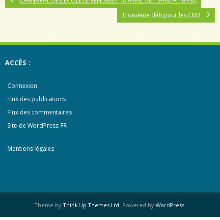
CARNAVAL DE L’ÉCOLE LE VENDREDI 10 AVRIL DE 15H00 A 16H30
Troisième défi pour les CM2
ACCÈS :
Connexion
Flux des publications
Flux des commentaires
Site de WordPress-FR
Mentions légales
Theme by
Think Up Themes Ltd
. Powered by
WordPress
.