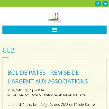
CE2
BOL DE PÂTES : REMISE DE
L’ARGENT AUX ASSOCIATIONS
By
CM2
3 juin 2026
CE1
,
CE2
,
CM1
,
CM2
,
CP
,
cycle 3
,
GS-CP
,
MS-GS
,
TPS-PS-MS
Le mardi 2 juin, les délégués des CM2 de l’école Sainte-