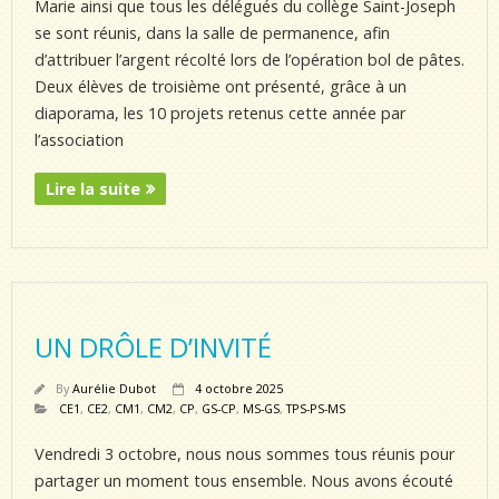
Marie ainsi que tous les délégués du collège Saint-Joseph
se sont réunis, dans la salle de permanence, afin
d’attribuer l’argent récolté lors de l’opération bol de pâtes.
Deux élèves de troisième ont présenté, grâce à un
diaporama, les 10 projets retenus cette année par
l’association
Lire la suite
UN DRÔLE D’INVITÉ
By
Aurélie Dubot
4 octobre 2025
CE1
,
CE2
,
CM1
,
CM2
,
CP
,
GS-CP
,
MS-GS
,
TPS-PS-MS
Vendredi 3 octobre, nous nous sommes tous réunis pour
partager un moment tous ensemble. Nous avons écouté