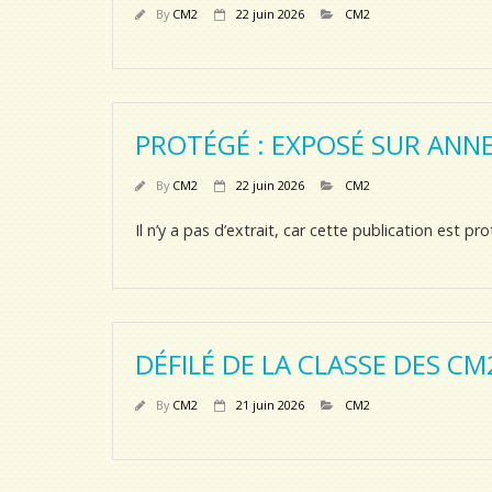
By
CM2
22 juin 2026
CM2
PROTÉGÉ : EXPOSÉ SUR ANNE
By
CM2
22 juin 2026
CM2
Il n’y a pas d’extrait, car cette publication est pr
DÉFILÉ DE LA CLASSE DES CM
By
CM2
21 juin 2026
CM2