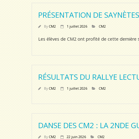
PRÉSENTATION DE SAYNÈTES 
By
CM2
1 juillet 2026
CM2
Les élèves de CM2 ont profité de cette dernière 
RÉSULTATS DU RALLYE LECT
By
CM2
1 juillet 2026
CM2
DANSE DES CM2 : LA 2NDE 
By
CM2
22 juin 2026
CM2