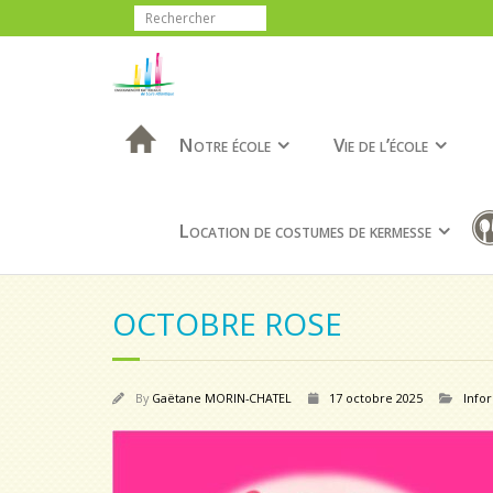
Notre école
Vie de l’école
Location de costumes de kermesse
OCTOBRE ROSE
By
Gaëtane MORIN-CHATEL
17 octobre 2025
Infor