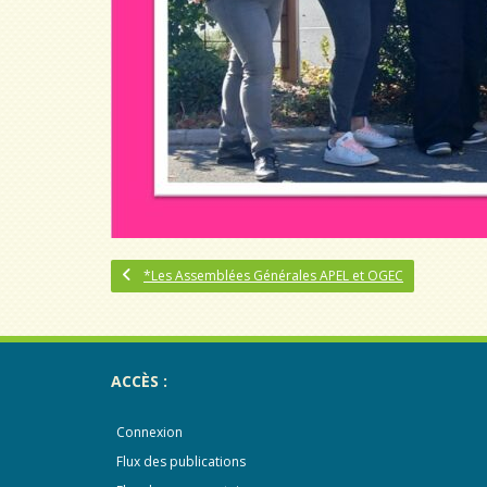
*Les Assemblées Générales APEL et OGEC
ACCÈS :
Connexion
Flux des publications