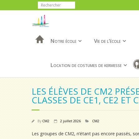
Notre école
Vie de l’école
Location de costumes de kermesse
LES ÉLÈVES DE CM2 PRÉ
CLASSES DE CE1, CE2 ET 
By
CM2
2 juillet 2026
CM2
Les groupes de CM2, n’étant pas encore passés, sont 