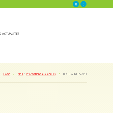
s actualités
Home
/
APEL
•
Informations aux familles
/
BOITE À IDÉES APEL