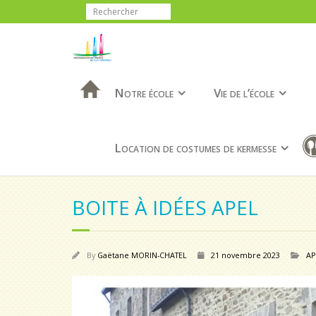
Notre école
Vie de l’école
Location de costumes de kermesse
BOITE À IDÉES APEL
By
Gaëtane MORIN-CHATEL
21 novembre 2023
AP